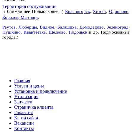
Территория обслуживания
и ближайшее Подмосковье:
(
Красногорск
,
Химки
,
Одинцово
,
Королев, Мытищи
,
Реутов
,
Люберцы
,
Видное
,
Балашиха
,
Домодедово
,
Зеленоград
,
Пушкино
,
Ивантеевка
,
Щелково
,
Подольск
и др. Подмосковные
города.)
Главная
Услуги и цены
Установка и подключение
Утилизация
Запчасти
Страничка клиента
Гарантия
Карта сайта
Вакансии
Контакты