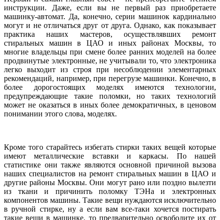
инструкции. Даже, если вы не первый раз приобретаете
машинку-автомат. Да, конечно, серии машинок кардинально
могут и не отличаться друг от друга. Однако, как показывает
практика наших мастеров, осуществлявших ремонт
стиральных машин в ЦАО и иных районах Москвы, то
многие владельцы при смене более ранних моделей на более
продвинутые электронные, не учитывали то, что электроника
легко выходит из строя при несоблюдении элементарных
рекомендаций, например, при перегрузе машинки. Конечно, в
более дорогостоящих моделях имеются технологии,
предупреждающие такие поломки, но таких технологий
может не оказаться в иных более демократичных, в ценовом
понимании этого слова, моделях.
Кроме того старайтесь избегать стирки таких вещей которые
имеют металлические вставки и каркасы. По нашей
статистике они также являются основной причиной вызова
наших специалистов на ремонт стиральных машин в ЦАО и
другие районы Москвы. Они могут рано или поздно вылезти
из ткани и причинить поломку ТЭНа и электронных
компонентов машины. Такие вещи нуждаются исключительно
в ручной стирке, ну а если вам все-таки хочется постирать
такие вещи в машинке, то предварительно освободите их от